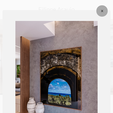
Filippe Araujo
Galeria Fineart -
Singular em
Todos os
Detalhes